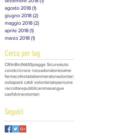
settembre 2018
(1)
1 post
agosto 2018
(1)
1 post
giugno 2018
(2)
2 post
maggio 2018
(2)
2 post
aprile 2018
(1)
1 post
marzo 2018
(1)
1 post
Cerca per tag
CRIinBici
NAS
Spiagge Sicure
aiuto
covid
cri
croce rossa
donatori
esame
farmaco
festa
italiani
maratona
olontari
ostia
pasti caldi volontariato
persone
raccolta
repubblica
roma
sangue
sasfid
vira
volontari
Seguici