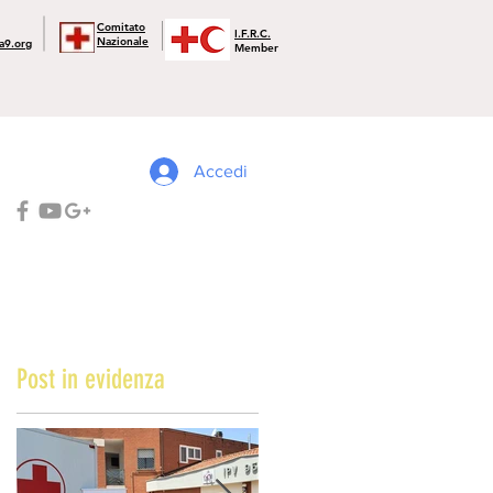
Comitato
I.F.R.C.
Nazionale
a9.org
Member
Accedi
Post in evidenza