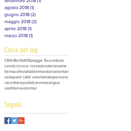
settembre 2018
(1)
1 post
agosto 2018
(1)
1 post
giugno 2018
(2)
2 post
maggio 2018
(2)
2 post
aprile 2018
(1)
1 post
marzo 2018
(1)
1 post
Cerca per tag
CRIinBici
NAS
Spiagge Sicure
aiuto
covid
cri
croce rossa
donatori
esame
farmaco
festa
italiani
maratona
olontari
ostia
pasti caldi volontariato
persone
raccolta
repubblica
roma
sangue
sasfid
vira
volontari
Seguici