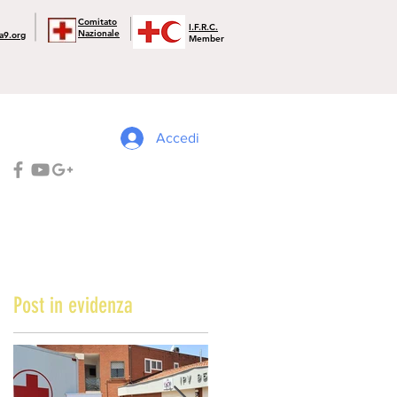
Comitato
I.F.R.C.
Nazionale
a9.org
Member
Accedi
Post in evidenza