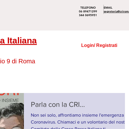
TELEFONO
EMAIL
06 89471299
segreteria@crirom
344 0695951
 Italiana
Login/ Registrati
io 9 di Roma
Parla con la CRI...
Non sei solo, affrontiamo insieme l'emergenza
Coronavirus. Chiamaci e un volontario del nostro
Comitato della Croce Rossa Italiana ti...