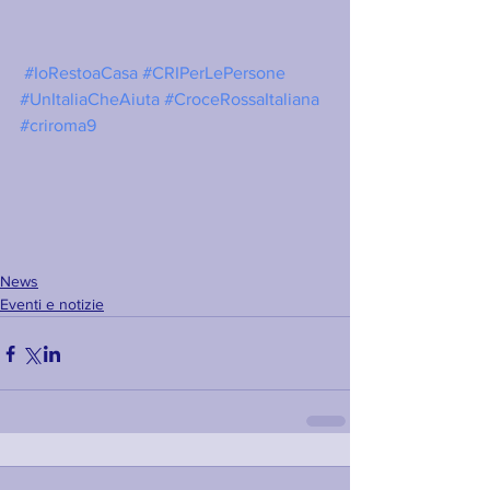
#IoRestoaCasa
#CRIPerLePersone
#UnItaliaCheAiuta
#CroceRossaItaliana
#criroma9
News
Eventi e notizie