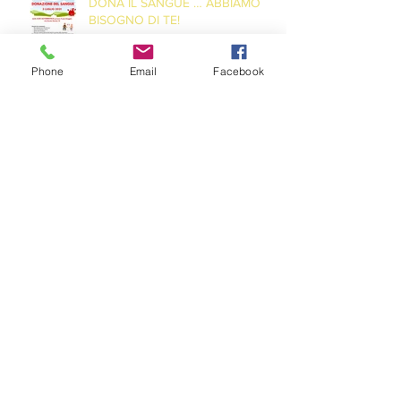
DONA IL SANGUE … ABBIAMO
BISOGNO DI TE!
Phone
Email
Facebook
DONA IL SANGUE … SALVA UNA
VITA!
Archivio
maggio 2026
(1)
1 post
maggio 2023
(1)
1 post
dicembre 2021
(3)
3 post
novembre 2021
(2)
2 post
luglio 2021
(1)
1 post
giugno 2021
(2)
2 post