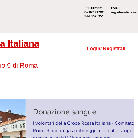
TELEFONO
EMAIL
06 89471299
segreteria@crirom
344 0695951
 Italiana
Login/ Registrati
io 9 di Roma
Donazione sangue
I volontari della Croce Rossa Italiana - Comitato
Roma 9 hanno garantito oggi la raccolta sangue
presso la società “Idee per viaggiare“....