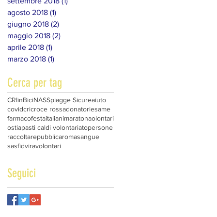
settembre 2018
(1)
1 post
agosto 2018
(1)
1 post
giugno 2018
(2)
2 post
maggio 2018
(2)
2 post
aprile 2018
(1)
1 post
marzo 2018
(1)
1 post
Cerca per tag
CRIinBici
NAS
Spiagge Sicure
aiuto
covid
cri
croce rossa
donatori
esame
farmaco
festa
italiani
maratona
olontari
ostia
pasti caldi volontariato
persone
raccolta
repubblica
roma
sangue
sasfid
vira
volontari
Seguici