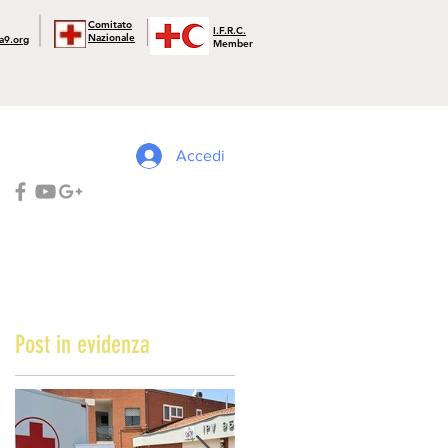
Comitato
I.F.R.C.
Nazionale
a9.org
Member
Accedi
Post in evidenza