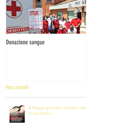
Donazione sangue
DONA IL SANGUE … 
Post recenti
8 Maggio giornata mondiale della
Croce Rossa