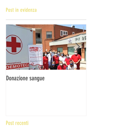
Post in evidenza
Donazione sangue
DONA IL SANGUE … 
Post recenti