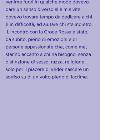
venirne fuori in qualche modo dovevo 
dare un senso diverso alla mia vita,  
dovevo trovare tempo da dedicare a chi 
è in difficoltà, ad aiutare chi sta indietro. 
 L'incontro con la Croce Rossa è stato, 
da subito, pieno di emozioni e di 
persone appassionate che, come me, 
stanno accanto a chi ha bisogno, senza 
distinzione di sesso, razza, religione, 
solo per il piacere di veder nascere un 
sorriso su di un volto pieno di lacrime. 