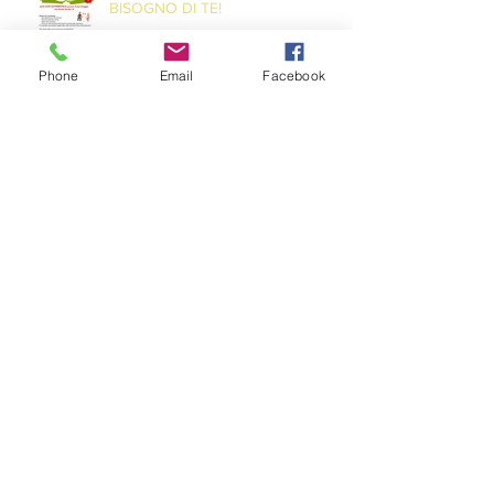
BISOGNO DI TE!
Phone
Email
Facebook
DONA IL SANGUE … SALVA UNA
VITA!
Archivio
maggio 2026
(1)
1 post
maggio 2023
(1)
1 post
dicembre 2021
(3)
3 post
novembre 2021
(2)
2 post
luglio 2021
(1)
1 post
giugno 2021
(2)
2 post
maggio 2021
(1)
1 post