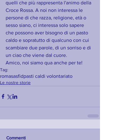
quelli che più rappresenta l'animo della 
Croce Rossa. A noi non interessa le 
persone di che razza, religione, età o 
sesso siano, ci interessa solo sapere 
che possono aver bisogno di un pasto 
caldo e sopratutto di qualcuno con cui 
scambiare due parole, di un sorriso e di 
un ciao che viene dal cuore.
Amico, noi siamo qua anche per te!
Tag:
roma
sasfid
pasti caldi volontariato
Le nostre storie
Commenti