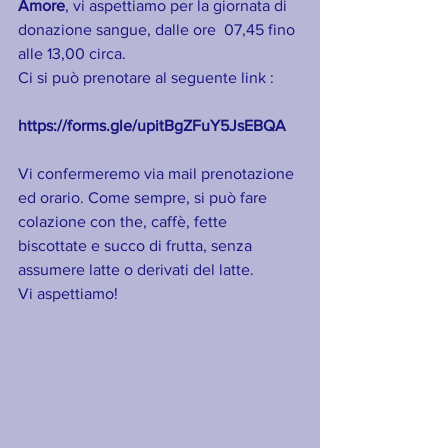
Amore
, vi aspettiamo per la giornata di 
donazione sangue, dalle ore  07,45 fino 
alle 13,00 circa.
Ci si può prenotare al seguente link :
https://forms.gle/upitBgZFuY5JsEBQA
Vi confermeremo via mail prenotazione 
ed orario. Come sempre, si può fare 
colazione con the, caffè, fette 
biscottate e succo di frutta, senza 
assumere latte o derivati del latte.
Vi aspettiamo!