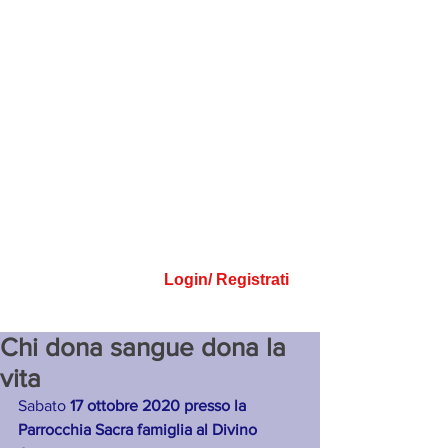
Login/ Registrati
Chi dona sangue dona la
vita
Sabato 
17 ottobre 2020 presso la 
Parrocchia Sacra famiglia al Divino 