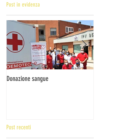
Post in evidenza
Donazione sangue
DONA IL SANGUE … 
Post recenti