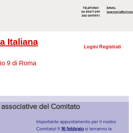
TELEFONO
EMAIL
06 89471299
segreteria@crirom
344 0695951
 Italiana
Login/ Registrati
io 9 di Roma
 associative del Comitato
Importante appuntamento per il nostro 
Comitato! Il 
16 febbraio
 si terranno le 