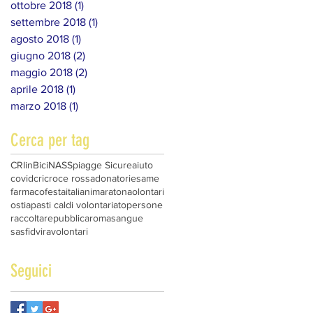
ottobre 2018
(1)
1 post
settembre 2018
(1)
1 post
agosto 2018
(1)
1 post
giugno 2018
(2)
2 post
maggio 2018
(2)
2 post
aprile 2018
(1)
1 post
marzo 2018
(1)
1 post
Cerca per tag
CRIinBici
NAS
Spiagge Sicure
aiuto
covid
cri
croce rossa
donatori
esame
farmaco
festa
italiani
maratona
olontari
ostia
pasti caldi volontariato
persone
raccolta
repubblica
roma
sangue
sasfid
vira
volontari
Seguici