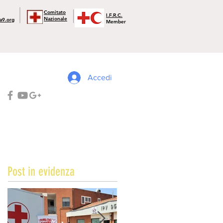
Comitato
I.F.R.C.
Nazionale
a9.org
Member
Accedi
Post in evidenza