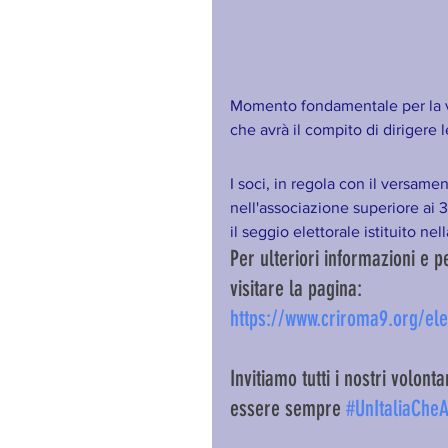
Momento fondamentale per la vit
che avrà il compito di dirigere le
I soci, in regola con il versame
nell'associazione superiore ai 
il seggio elettorale istituito nell
Per ulteriori informazioni e 
visitare la pagina:
https://www.criroma9.org/ele
Invitiamo tutti i nostri volo
essere sempre 
#UnItaliaCheA