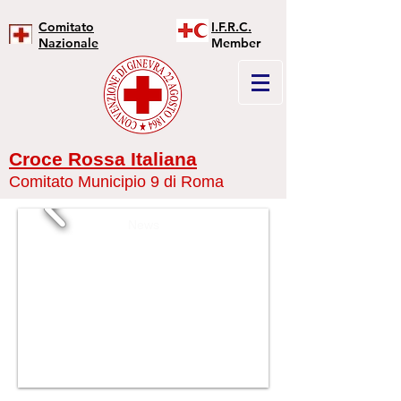
Comitato
I.F.R.C.
Nazionale
Member
Croce Rossa Italiana
Comitato Municipio 9 di Roma
News