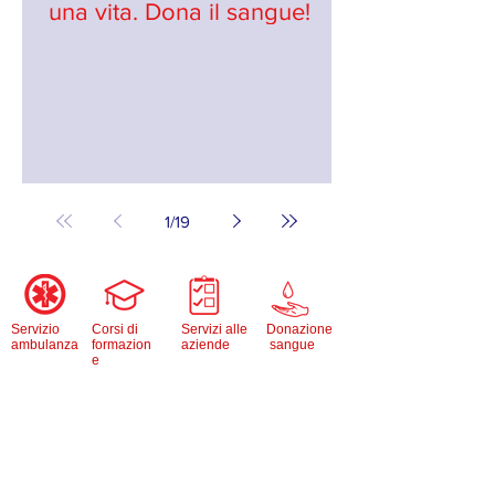
una vita. Dona il sangue!
1
/
19
Servizio
Corsi di
Servizi alle
Donazione
ambulanza
formazion
aziende
sangue
e